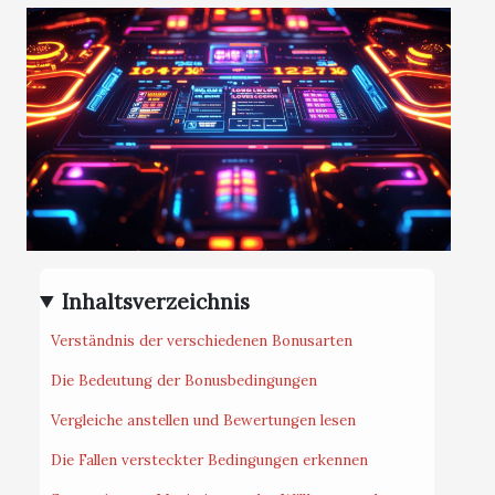
Inhaltsverzeichnis
Verständnis der verschiedenen Bonusarten
Die Bedeutung der Bonusbedingungen
Vergleiche anstellen und Bewertungen lesen
Die Fallen versteckter Bedingungen erkennen