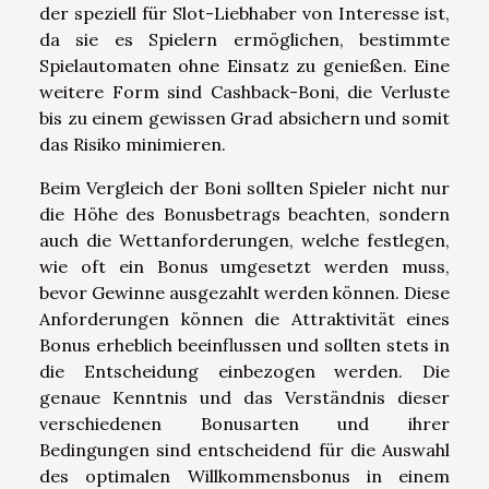
der speziell für Slot-Liebhaber von Interesse ist,
da sie es Spielern ermöglichen, bestimmte
Spielautomaten ohne Einsatz zu genießen. Eine
weitere Form sind Cashback-Boni, die Verluste
bis zu einem gewissen Grad absichern und somit
das Risiko minimieren.
Beim Vergleich der Boni sollten Spieler nicht nur
die Höhe des Bonusbetrags beachten, sondern
auch die Wettanforderungen, welche festlegen,
wie oft ein Bonus umgesetzt werden muss,
bevor Gewinne ausgezahlt werden können. Diese
Anforderungen können die Attraktivität eines
Bonus erheblich beeinflussen und sollten stets in
die Entscheidung einbezogen werden. Die
genaue Kenntnis und das Verständnis dieser
verschiedenen Bonusarten und ihrer
Bedingungen sind entscheidend für die Auswahl
des optimalen Willkommensbonus in einem