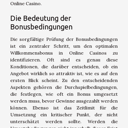
Online Casino.
Die Bedeutung der
Bonusbedingungen
Die sorgfältige Prüfung der Bonusbedingungen
ist ein zentraler Schritt, um den optimalen
Willkommensbonus in Online Casinos zu
identifizieren. Oft sind es genau diese
Konditionen, die darüber entscheiden, ob ein
Angebot wirklich so attraktiv ist, wie es auf den
ersten Blick scheint. Zu den entscheidenden
Aspekten gehören die Durchspielbedingungen,
die festlegen, wie oft ein Bonus umgesetzt
werden muss, bevor Gewinne ausgezahlt werden
können. Ebenso ist das Zeitlimit für die
Umsetzung ein kritischer Punkt, der nicht
unterschätzt werden sollte. Werden die