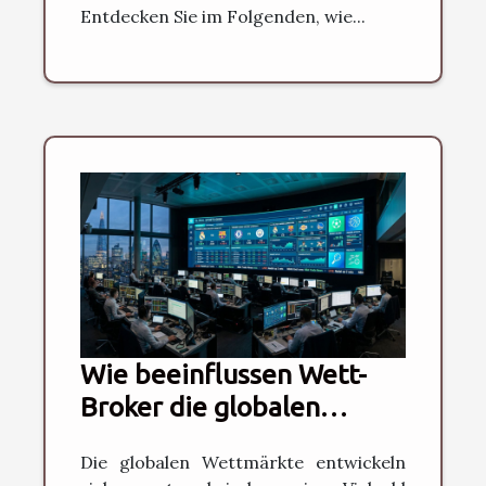
Entdecken Sie im Folgenden, wie...
Wie beeinflussen Wett-
Broker die globalen
Wettmärkte?
Die globalen Wettmärkte entwickeln