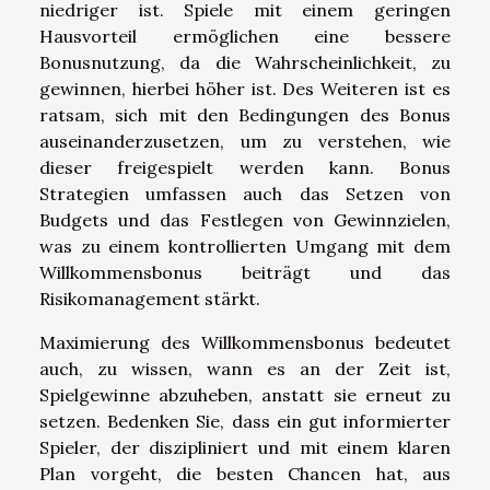
niedriger ist. Spiele mit einem geringen
Hausvorteil ermöglichen eine bessere
Bonusnutzung, da die Wahrscheinlichkeit, zu
gewinnen, hierbei höher ist. Des Weiteren ist es
ratsam, sich mit den Bedingungen des Bonus
auseinanderzusetzen, um zu verstehen, wie
dieser freigespielt werden kann. Bonus
Strategien umfassen auch das Setzen von
Budgets und das Festlegen von Gewinnzielen,
was zu einem kontrollierten Umgang mit dem
Willkommensbonus beiträgt und das
Risikomanagement stärkt.
Maximierung des Willkommensbonus bedeutet
auch, zu wissen, wann es an der Zeit ist,
Spielgewinne abzuheben, anstatt sie erneut zu
setzen. Bedenken Sie, dass ein gut informierter
Spieler, der diszipliniert und mit einem klaren
Plan vorgeht, die besten Chancen hat, aus