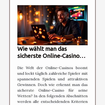
Wie wählt man das
sicherste Online-Casino
für Ihre Wetten?
Die Welt der Online-Casinos boomt
und lockt täglich zahlreiche Spieler mit
spannenden Spielen und attraktiven
Gewinnen. Doch wie erkennt man das
sicherste Online-Casino für seine
Wetten? In den folgenden Abschnitten
werden alle entscheidenden Kriterien