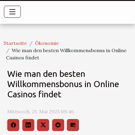
Startseite
Ökonomie
Wie man den besten Willkommensbonus in Online
Casinos findet
Wie man den besten
Willkommensbonus in Online
Casinos findet
Mittwoch, 21. Mai 2025 09:46