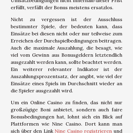
Umsatzbedingungen nicht innerhalb dieser Frist
erfüllt, verfällt der Bonus meistens ersatzlos.
Nicht zu vergessen ist der Ausschluss
bestimmter Spiele, der bedeuten kann, dass
Einsätze bei diesen nicht oder nur teilweise zum
Erreichen der Durchspielbedingungen beitragen.
Auch die maximale Auszahlung, die besagt, wie
viel vom Gewinn aus Bonusgeldern letztendlich
ausgezahlt werden kann, sollte beachtet werden.
Ein weiterer relevanter Indikator ist der
Auszahlungsprozentsatz, der angibt, wie viel der
Einsätze eines Spiels im Durchschnitt wieder an
die Spieler ausgezahlt wird.
Um ein Online Casino zu finden, das nicht nur
großzügige Boni anbietet, sondern auch faire
Bonusbedingungen hat, lohnt sich ein Blick auf
Plattformen wie Nine Casino. Dort kann man
sich über den Link
Nine Casino registrieren
und