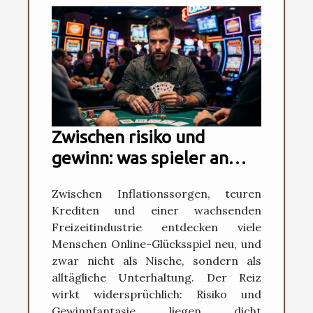
Zwischen risiko und
gewinn: was spieler an
modernen glücksspielen
Zwischen Inflationssorgen, teuren
reizt
Krediten und einer wachsenden
Freizeitindustrie entdecken viele
Menschen Online-Glücksspiel neu, und
zwar nicht als Nische, sondern als
alltägliche Unterhaltung. Der Reiz
wirkt widersprüchlich: Risiko und
Gewinnfantasie liegen dicht