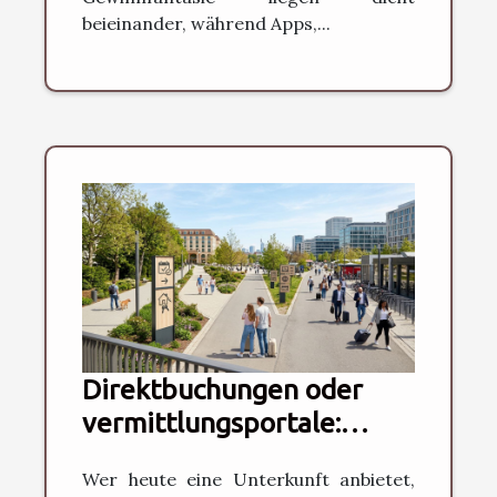
beieinander, während Apps,...
Direktbuchungen oder
vermittlungsportale:
welche option zahlt sich
Wer heute eine Unterkunft anbietet,
langfristig aus?