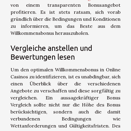
von einem transparenten Bonusangebot
profitieren. Es ist stets ratsam, sich vorab
gründlich über die Bedingungen und Konditionen
zu informieren, um das Beste aus dem
Willkommensbonus herauszuholen.
Vergleiche anstellen und
Bewertungen lesen
Um den optimalen Willkommensbonus in Online
Casinos zu identifizieren, ist es unabdingbar, sich
einen Überblick über die verschiedenen
Angebote zu verschaffen und diese sorgfältig zu
vergleichen. Ein aussagekräftiger Bonus
Vergleich sollte nicht nur die Höhe des Bonus
berücksichtigen, sondern auch die damit
verbundenen Bedingungen wie
Wettanforderungen und Gültigkeitsfristen. Des