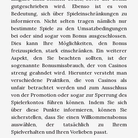
gutgeschrieben wird. Ebenso ist es von
Bedeutung, sich über Spieleinschränkungen zu
informieren. Nicht selten tragen nämlich nur
bestimmte Spiele zu den Umsatzbedingungen
bei oder sind sogar vom Bonus ausgeschlossen.
Dies kann Ihre Möglichkeiten, den Bonus
freizuspielen, stark einschränken. Ein weiterer
Aspekt, den Sie beachten sollten, ist der
sogenannte Bonusmissbrauch, der von Casinos
streng geahndet wird. Hierunter versteht man
verschiedene Praktiken, die von Casinos als
unfair betrachtet werden und zum Ausschluss
von der Promotion oder sogar zur Sperrung des
Spielerkontos führen können. Indem Sie sich
über diese Punkte informieren, können Sie
sicherstellen, dass Sie einen Willkommensbonus
auswählen, der tatsächlich zu Ihrem
Spielverhalten und Ihren Vorlieben passt.