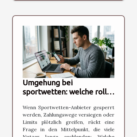
Umgehung bei
sportwetten: welche rolle
spielt die plattform-
Wenn Sportwetten-Anbieter gesperrt
auswahl?
werden, Zahlungswege versiegen oder
Limits plötzlich greifen, rückt eine
Frage in den Mittelpunkt, die viele
Nutzer lange ausblenden: Welche