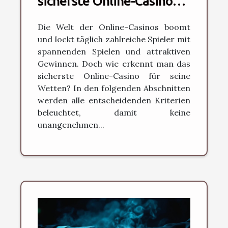
sicherste Online-Casino
für Ihre Wetten?
Die Welt der Online-Casinos boomt
und lockt täglich zahlreiche Spieler mit
spannenden Spielen und attraktiven
Gewinnen. Doch wie erkennt man das
sicherste Online-Casino für seine
Wetten? In den folgenden Abschnitten
werden alle entscheidenden Kriterien
beleuchtet, damit keine
unangenehmen...