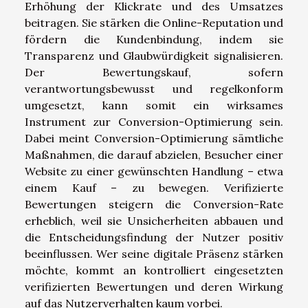
Erhöhung der Klickrate und des Umsatzes
beitragen. Sie stärken die Online-Reputation und
fördern die Kundenbindung, indem sie
Transparenz und Glaubwürdigkeit signalisieren.
Der Bewertungskauf, sofern
verantwortungsbewusst und regelkonform
umgesetzt, kann somit ein wirksames
Instrument zur Conversion-Optimierung sein.
Dabei meint Conversion-Optimierung sämtliche
Maßnahmen, die darauf abzielen, Besucher einer
Website zu einer gewünschten Handlung – etwa
einem Kauf – zu bewegen. Verifizierte
Bewertungen steigern die Conversion-Rate
erheblich, weil sie Unsicherheiten abbauen und
die Entscheidungsfindung der Nutzer positiv
beeinflussen. Wer seine digitale Präsenz stärken
möchte, kommt an kontrolliert eingesetzten
verifizierten Bewertungen und deren Wirkung
auf das Nutzerverhalten kaum vorbei.