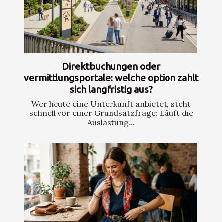
Direktbuchungen oder
vermittlungsportale: welche option zahlt
sich langfristig aus?
Wer heute eine Unterkunft anbietet, steht
schnell vor einer Grundsatzfrage: Läuft die
Auslastung...