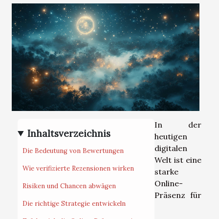
In der
Inhaltsverzeichnis
heutigen
digitalen
Die Bedeutung von Bewertungen
Welt ist eine
Wie verifizierte Rezensionen wirken
starke
Online-
Risiken und Chancen abwägen
Präsenz für
Die richtige Strategie entwickeln