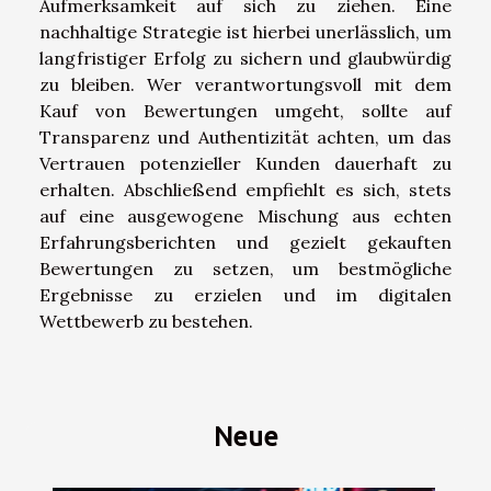
Aufmerksamkeit auf sich zu ziehen. Eine
nachhaltige Strategie ist hierbei unerlässlich, um
langfristiger Erfolg zu sichern und glaubwürdig
zu bleiben. Wer verantwortungsvoll mit dem
Kauf von Bewertungen umgeht, sollte auf
Transparenz und Authentizität achten, um das
Vertrauen potenzieller Kunden dauerhaft zu
erhalten. Abschließend empfiehlt es sich, stets
auf eine ausgewogene Mischung aus echten
Erfahrungsberichten und gezielt gekauften
Bewertungen zu setzen, um bestmögliche
Ergebnisse zu erzielen und im digitalen
Wettbewerb zu bestehen.
Neue