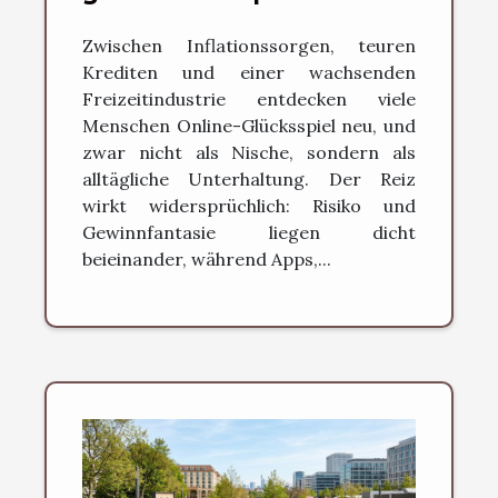
modernen glücksspielen
Zwischen Inflationssorgen, teuren
reizt
Krediten und einer wachsenden
Freizeitindustrie entdecken viele
Menschen Online-Glücksspiel neu, und
zwar nicht als Nische, sondern als
alltägliche Unterhaltung. Der Reiz
wirkt widersprüchlich: Risiko und
Gewinnfantasie liegen dicht
beieinander, während Apps,...