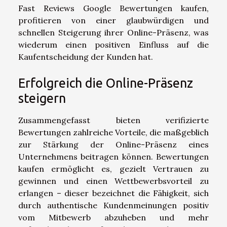
Fast Reviews Google
Bewertungen kaufen,
profitieren von einer glaubwürdigen und
schnellen Steigerung ihrer Online-Präsenz, was
wiederum einen positiven Einfluss auf die
Kaufentscheidung der Kunden hat.
Erfolgreich die Online-Präsenz
steigern
Zusammengefasst bieten verifizierte
Bewertungen zahlreiche Vorteile, die maßgeblich
zur Stärkung der Online-Präsenz eines
Unternehmens beitragen können. Bewertungen
kaufen ermöglicht es, gezielt Vertrauen zu
gewinnen und einen Wettbewerbsvorteil zu
erlangen – dieser bezeichnet die Fähigkeit, sich
durch authentische Kundenmeinungen positiv
vom Mitbewerb abzuheben und mehr