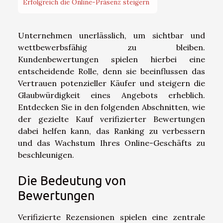
Erfolgreich die Online-Präsenz steigern
Unternehmen unerlässlich, um sichtbar und
wettbewerbsfähig zu bleiben.
Kundenbewertungen spielen hierbei eine
entscheidende Rolle, denn sie beeinflussen das
Vertrauen potenzieller Käufer und steigern die
Glaubwürdigkeit eines Angebots erheblich.
Entdecken Sie in den folgenden Abschnitten, wie
der gezielte Kauf verifizierter Bewertungen
dabei helfen kann, das Ranking zu verbessern
und das Wachstum Ihres Online-Geschäfts zu
beschleunigen.
Die Bedeutung von
Bewertungen
Verifizierte Rezensionen spielen eine zentrale