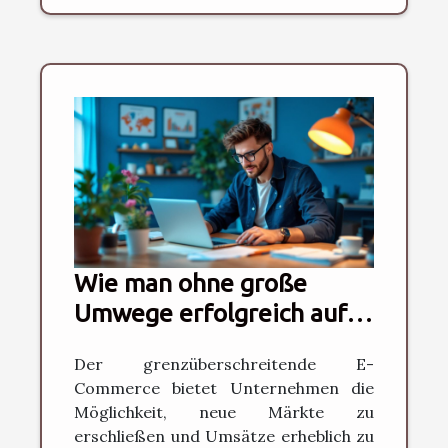
Wie man ohne große
Umwege erfolgreich auf
grenzüberschreitenden E-
Der grenzüberschreitende E-
Commerce-Plattformen
Commerce bietet Unternehmen die
startet
Möglichkeit, neue Märkte zu
erschließen und Umsätze erheblich zu