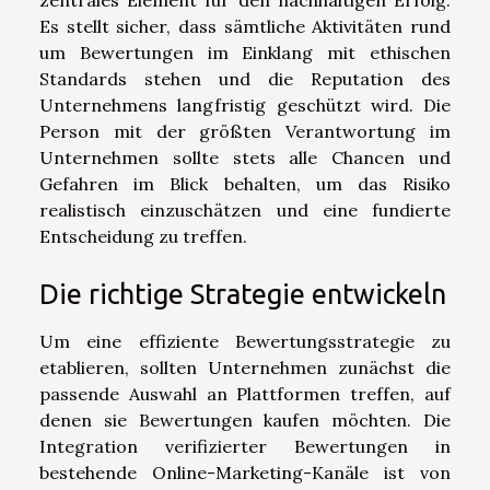
zentrales Element für den nachhaltigen Erfolg.
Es stellt sicher, dass sämtliche Aktivitäten rund
um Bewertungen im Einklang mit ethischen
Standards stehen und die Reputation des
Unternehmens langfristig geschützt wird. Die
Person mit der größten Verantwortung im
Unternehmen sollte stets alle Chancen und
Gefahren im Blick behalten, um das Risiko
realistisch einzuschätzen und eine fundierte
Entscheidung zu treffen.
Die richtige Strategie entwickeln
Um eine effiziente Bewertungsstrategie zu
etablieren, sollten Unternehmen zunächst die
passende Auswahl an Plattformen treffen, auf
denen sie Bewertungen kaufen möchten. Die
Integration verifizierter Bewertungen in
bestehende Online-Marketing-Kanäle ist von