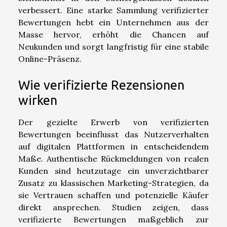
verbessert. Eine starke Sammlung verifizierter
Bewertungen hebt ein Unternehmen aus der
Masse hervor, erhöht die Chancen auf
Neukunden und sorgt langfristig für eine stabile
Online-Präsenz.
Wie verifizierte Rezensionen
wirken
Der gezielte Erwerb von verifizierten
Bewertungen beeinflusst das Nutzerverhalten
auf digitalen Plattformen in entscheidendem
Maße. Authentische Rückmeldungen von realen
Kunden sind heutzutage ein unverzichtbarer
Zusatz zu klassischen Marketing-Strategien, da
sie Vertrauen schaffen und potenzielle Käufer
direkt ansprechen. Studien zeigen, dass
verifizierte Bewertungen maßgeblich zur