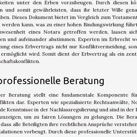
gkeiten unter den Erben vorzubeugen. Durch diesen k
ln und somit gewährleisten, dass ihr letzter Wille gen
aben. Dieses Dokument bietet im Vergleich zum Testamen
fen werden kann, was zu einer hohen Bindungswirkung führt
Anwesenheit eines Notars getroffen werden, lassen sic
tigen und aufeinander abstimmen. Experten im Erbrecht w
tzung eines Erbvertrags nicht nur Konfliktvermeidung, so
ermöglicht wird. Somit dient der Erbvertrag als ein zent
chaftskonflikten.
professionelle Beratung
ler Beratung stellt eine fundamentale Komponente fü
flikten dar. Experten wie spezialisierte Rechtsanwälte, N
de Kenntnisse in der Nachlassregulierung und sind in der 
zuzeigen, um zu fairen Lösungen zu gelangen. Die Ber
dass alle Beteiligten ihre rechtlichen Ansprüche verstehe
kalationen vorbeugt. Durch diese professionelle Unterstü