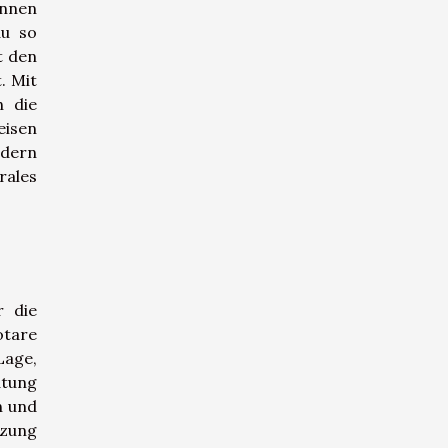
önnen
au so
t den
. Mit
h die
eisen
ndern
rales
r die
otare
Lage,
atung
n und
tzung