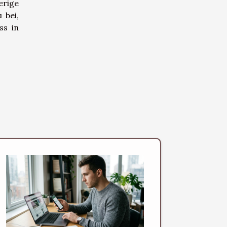
erige
 bei,
ss in