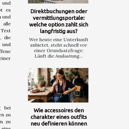
 und
bt es
Direktbuchungen oder
n und
vermittlungsportale:
alle
welche option zahlt sich
 Text
langfristig aus?
, die
Wer heute eine Unterkunft
, und
anbietet, steht schnell vor
einer Grundsatzfrage:
fene
Läuft die Auslastung...
einer
g bei
Wie accessoires den
en zu
charakter eines outfits
um zu
neu definieren können
 eine