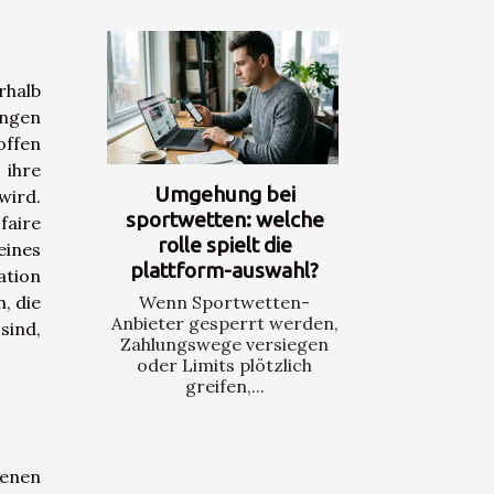
rhalb
ungen
offen
 ihre
Umgehung bei
wird.
sportwetten: welche
aire
rolle spielt die
eines
plattform-auswahl?
ation
Wenn Sportwetten-
, die
Anbieter gesperrt werden,
sind,
Zahlungswege versiegen
oder Limits plötzlich
greifen,...
genen