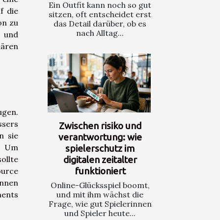
Ein Outfit kann noch so gut
f die
sitzen, oft entscheidet erst
on zu
das Detail darüber, ob es
nach Alltag...
- und
iären
ugen.
ssers
Zwischen risiko und
n sie
verantwortung: wie
n. Um
spielerschutz im
ollte
digitalen zeitalter
funktioniert
ource
önnen
Online-Glücksspiel boomt,
ments
und mit ihm wächst die
Frage, wie gut Spielerinnen
und Spieler heute...