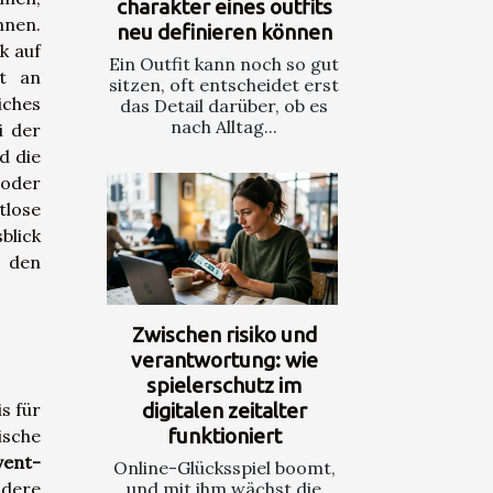
charakter eines outfits
nnen.
neu definieren können
k auf
Ein Outfit kann noch so gut
ot an
sitzen, oft entscheidet erst
iches
das Detail darüber, ob es
nach Alltag...
i der
d die
 oder
tlose
blick
m den
Zwischen risiko und
verantwortung: wie
spielerschutz im
s für
digitalen zeitalter
funktioniert
sche
vent-
Online-Glücksspiel boomt,
ndere
und mit ihm wächst die