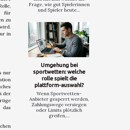
Frage, wie gut Spielerinnen
olle,
und Spieler heute...
 für
en zu
wird.
ur in
Umgehung bei
sportwetten: welche
s nur
rolle spielt die
ation
plattform-auswahl?
ches
Wenn Sportwetten-
k der
Anbieter gesperrt werden,
rtige
Zahlungswege versiegen
n das
oder Limits plötzlich
greifen,...
ichen