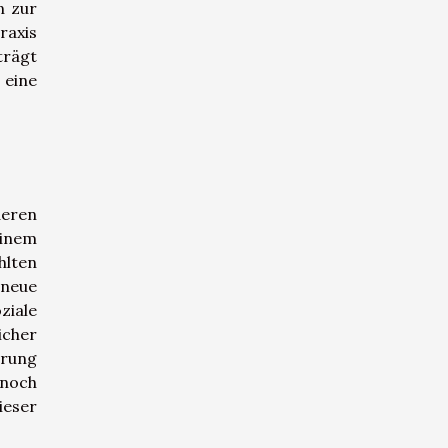
n zur
raxis
trägt
 eine
deren
einem
hlten
 neue
ziale
icher
hrung
 noch
ieser