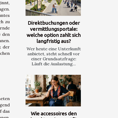
innt,
ngen.
untes
ch zu
Direktbuchungen oder
ernde
vermittlungsportale:
e den
welche option zahlt sich
nnen.
langfristig aus?
k der
Wer heute eine Unterkunft
ichen
anbietet, steht schnell vor
einer Grundsatzfrage:
Läuft die Auslastung...
neten
egend
f das
Wie accessoires den
nnen,