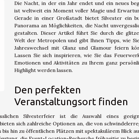
Die Nacht, in der ein Jahr endet und ein neues beg
ist weltweit ein Moment voller Magie und Erwartu
Gerade in einer Großstadt bietet Silvester ein b
Panorama an Möglichkeiten, die Nacht unvergessli
gestalten. Dieser Artikel führt Sie durch die glitz
Welt der Metropolen und gibt Ihnen Tipps, wie Si
Jahreswechsel mit Glanz und Glamour feiern kö
Lassen Sie sich inspirieren, wie Sie das Feuerwer
Emotionen und Aktivitäten zu Ihrem ganz persönl
Highlight werden lassen.
Den perfekten
Veranstaltungsort finden
slichen Silvesterfeier ist die Auswahl eines geeig
bieten sich zahlreiche Optionen an, die von schwindelerr
 bis hin zu öffentlichen Plätzen mit spektakulärem Blick au
deutung, die Event-Location-Recherche frühzeitig zu begi