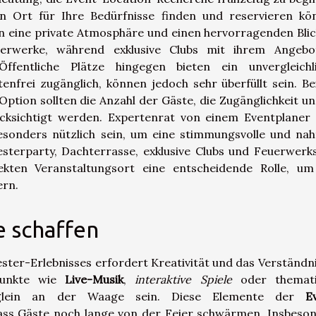
en Ort für Ihre Bedürfnisse finden und reservieren kö
 eine private Atmosphäre und einen hervorragenden Blic
erwerke, während exklusive Clubs mit ihrem Angeb
ffentliche Plätze hingegen bieten ein unvergleichl
enfrei zugänglich, können jedoch sehr überfüllt sein. Be
ption sollten die Anzahl der Gäste, die Zugänglichkeit un
ksichtigt werden. Expertenrat von einem Eventplaner
esonders nützlich sein, um eine stimmungsvolle und nah
esterparty, Dachterrasse, exklusive Clubs und Feuerwerks
kten Veranstaltungsort eine entscheidende Rolle, u
ern.
e schaffen
ester-Erlebnisses erfordert Kreativität und das Verständni
punkte wie
Live-Musik
,
interaktive Spiele
oder themati
lein an der Waage sein. Diese Elemente der
E
ass Gäste noch lange von der Feier schwärmen. Insbeso