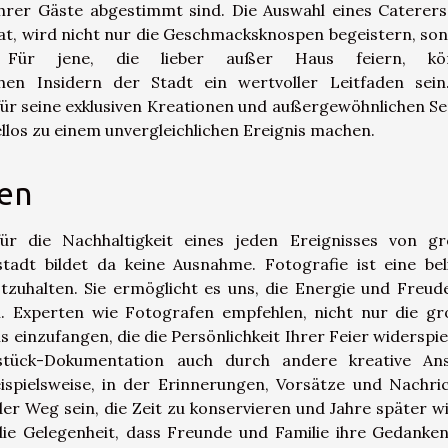
Ihrer Gäste abgestimmt sind. Die Auswahl eines Caterers
t hat, wird nicht nur die Geschmacksknospen begeistern, so
 Für jene, die lieber außer Haus feiern, kö
hen Insidern der Stadt ein wertvoller Leitfaden sein
für seine exklusiven Kreationen und außergewöhnlichen Se
fellos zu einem unvergleichlichen Ereignis machen.
ten
r die Nachhaltigkeit eines jeden Ereignisses von g
tadt bildet da keine Ausnahme. Fotografie ist eine bel
zuhalten. Sie ermöglicht es uns, die Energie und Freud
n. Experten wie Fotografen empfehlen, nicht nur die g
 einzufangen, die die Persönlichkeit Ihrer Feier widerspie
stück-Dokumentation auch durch andere kreative An
ispielsweise, in der Erinnerungen, Vorsätze und Nachri
er Weg sein, die Zeit zu konservieren und Jahre später w
die Gelegenheit, dass Freunde und Familie ihre Gedanke