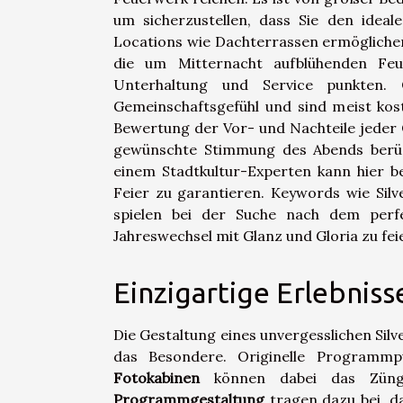
um sicherzustellen, dass Sie den ideal
Locations wie Dachterrassen ermöglichen
die um Mitternacht aufblühenden Feu
Unterhaltung und Service punkten. Ö
Gemeinschaftsgefühl und sind meist kost
Bewertung der Vor- und Nachteile jeder O
gewünschte Stimmung des Abends berüc
einem Stadtkultur-Experten kann hier b
Feier zu garantieren. Keywords wie Silv
spielen bei der Suche nach dem perfe
Jahreswechsel mit Glanz und Gloria zu fei
Einzigartige Erlebniss
Die Gestaltung eines unvergesslichen Silv
das Besondere. Originelle Programm
Fotokabinen
können dabei das Züng
Programmgestaltung
tragen dazu bei, d