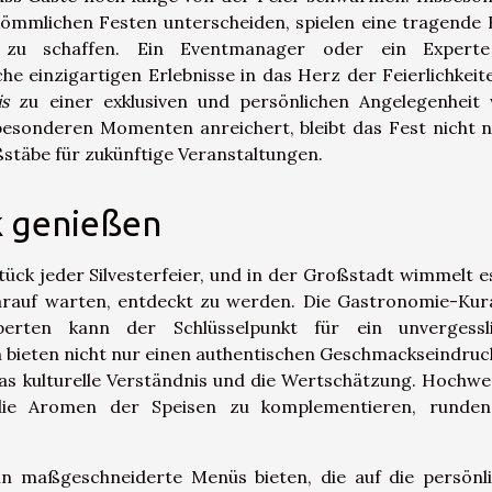
kömmlichen Festen unterscheiden, spielen eine tragende R
 zu schaffen. Ein Eventmanager oder ein Experte
he einzigartigen Erlebnisse in das Herz der Feierlichkeit
is
zu einer exklusiven und persönlichen Angelegenheit 
esonderen Momenten anreichert, bleibt das Fest nicht n
stäbe für zukünftige Veranstaltungen.
k genießen
ück jeder Silvesterfeier, und in der Großstadt wimmelt e
 darauf warten, entdeckt zu werden. Die Gastronomie-Kur
erten kann der Schlüsselpunkt für ein unvergessli
ten bieten nicht nur einen authentischen Geschmackseindruc
das kulturelle Verständnis und die Wertschätzung. Hochwe
 die Aromen der Speisen zu komplementieren, runde
ann maßgeschneiderte Menüs bieten, die auf die persönl