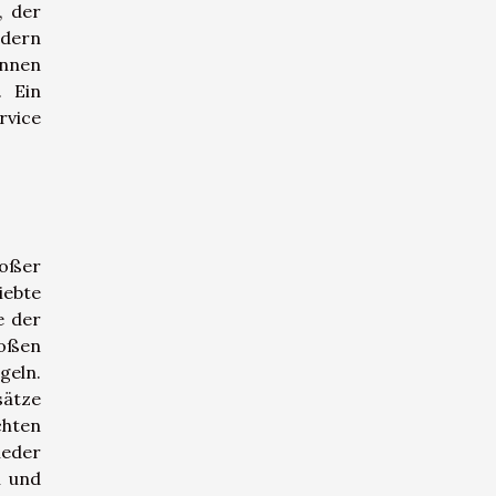
, der
ndern
nnen
. Ein
rvice
roßer
iebte
e der
roßen
geln.
sätze
chten
ieder
n und