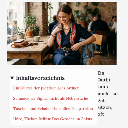
Ein
Inhaltsverzeichnis
Outfit
kann
Ein Gürtel, der plötzlich alles ordnet
noch so
Schmuck als Signal, nicht als Nebensache
gut
sitzen,
Taschen und Schuhe: Die stillen Hauptrollen
oft
Hüte, Tücher, Brillen: Das Gesicht im Fokus